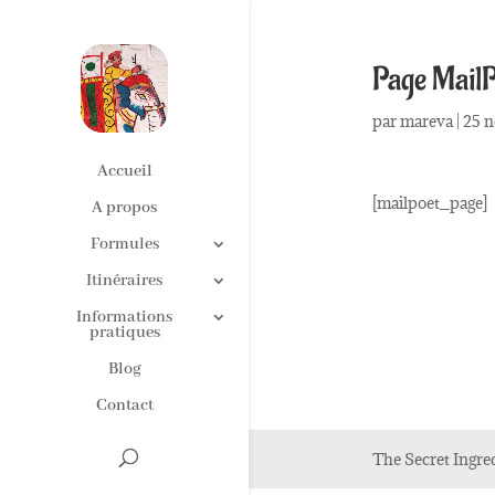
Page MailP
par
mareva
|
25 
Accueil
[mailpoet_page]
A propos
Formules
Itinéraires
Informations
pratiques
Blog
Contact
The Secret Ingre